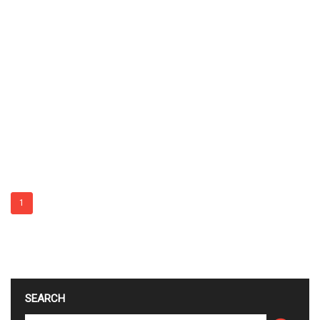
1
SEARCH