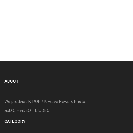
ABOUT
We prodvied K-POP / K-wave News & Photo.
auDIO + viDEO = DIODEO
CATEGORY