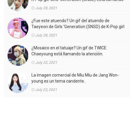
la atención.
July 28, 2021
¿Fue este atuendo? Un gif del atuendo de
Taeyeon de Girls 'Generation (SNSD) de K-Pop girl
gorup en el MV está llamando la atención.
July 28, 2021
¿Mosaico en el tatuaje? Un gif de TWICE
Chaeyoung está llamando la atención.
July 22, 2021
La imagen comercial de Miu Miu de Jang Won-
young es un tema candente.
July 22, 2021