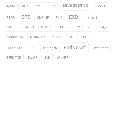
BLACK PINK
A pink
AOA
April
B1A4
Block B
BTS
EXO
BTOB
CNBLUE
EXID
fromis_9
GOT7
Highlight
IKON
INFINITE
ITZY
IZ
Lovelyz
MAMAMOO
MONSTA X
Nature
NCT
NU'EST
Red Velvet
OH MY GIRL
ONF
Pentagon
Seventeen
TEEN TOP
TWICE
UNB
WINNER