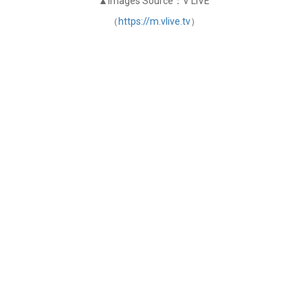
▲Images Source：V LIVE
（
https://m.vlive.tv
）