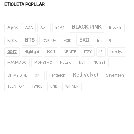
ETIQUETA POPULAR
BLACK PINK
A pink
AOA
April
B1A4
Block B
BTS
EXO
BTOB
CNBLUE
EXID
fromis_9
GOT7
Highlight
IKON
INFINITE
ITZY
IZ
Lovelyz
MAMAMOO
MONSTA X
Nature
NCT
NU'EST
Red Velvet
OH MY GIRL
ONF
Pentagon
Seventeen
TEEN TOP
TWICE
UNB
WINNER