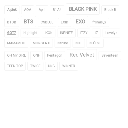
BLACK PINK
A pink
AOA
April
B1A4
Block B
BTS
EXO
BTOB
CNBLUE
EXID
fromis_9
GOT7
Highlight
IKON
INFINITE
ITZY
IZ
Lovelyz
MAMAMOO
MONSTA X
Nature
NCT
NU'EST
Red Velvet
OH MY GIRL
ONF
Pentagon
Seventeen
TEEN TOP
TWICE
UNB
WINNER