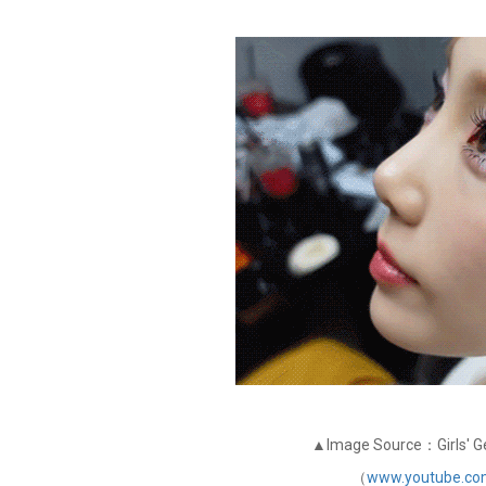
▲Image Source：Girls' Ge
（
www.youtube.co