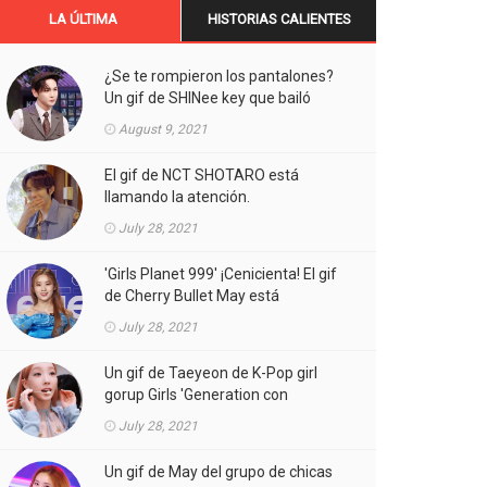
LA ÚLTIMA
HISTORIAS CALIENTES
¿Se te rompieron los pantalones?
Un gif de SHINee key que bailó
Aespa está llamando la atención.
August 9, 2021
El gif de NCT SHOTARO está
llamando la atención.
July 28, 2021
'Girls Planet 999' ¡Cenicienta! El gif
de Cherry Bullet May está
llamando la atención.
July 28, 2021
Un gif de Taeyeon de K-Pop girl
gorup Girls 'Generation con
atuendos atrevidos está llamando
July 28, 2021
la atención.
Un gif de May del grupo de chicas