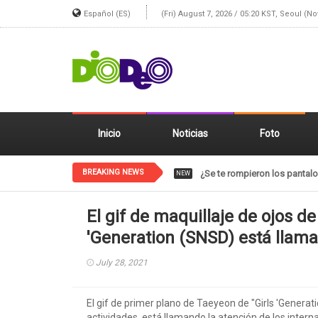
Español (ES)
(Fri) August 7, 2026 / 05:20 KST, Seoul (N
Inicio
Noticias
Foto
BREAKING NEWS
¿Se te rompieron los pantal
NEW
El gif de maquillaje de ojos de
'Generation (SNSD) está llama
July 28, 2021
El gif de primer plano de Taeyeon de "Girls 'Generat
actividades, está llamando la atención de los intern