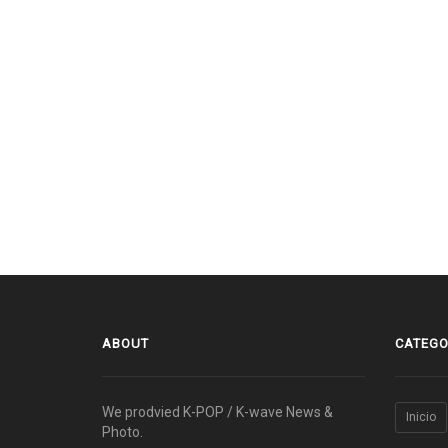
ABOUT
CATEGO
We prodvied K-POP / K-wave News &
Inicio
Photo.