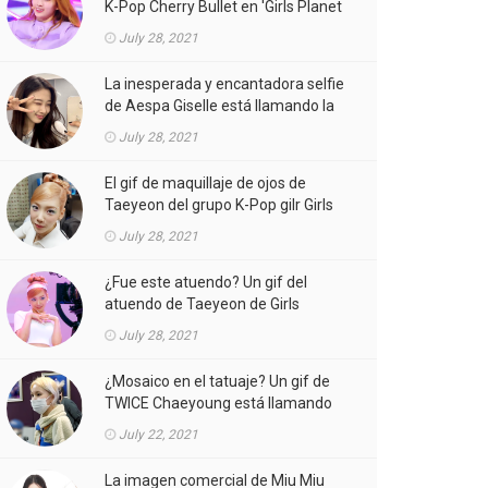
K-Pop Cherry Bullet en 'Girls Planet
999' está llamando la atención.
July 28, 2021
La inesperada y encantadora selfie
de Aespa Giselle está llamando la
atención.
July 28, 2021
El gif de maquillaje de ojos de
Taeyeon del grupo K-Pop gilr Girls
'Generation (SNSD) está llamando
July 28, 2021
la atención.
¿Fue este atuendo? Un gif del
atuendo de Taeyeon de Girls
'Generation (SNSD) de K-Pop girl
July 28, 2021
gorup en el MV está llamando la
atención.
¿Mosaico en el tatuaje? Un gif de
TWICE Chaeyoung está llamando
la atención.
July 22, 2021
La imagen comercial de Miu Miu