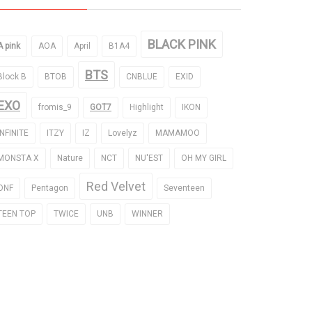
BLACK PINK
A pink
AOA
April
B1A4
BTS
Block B
BTOB
CNBLUE
EXID
EXO
fromis_9
GOT7
Highlight
IKON
INFINITE
ITZY
IZ
Lovelyz
MAMAMOO
MONSTA X
Nature
NCT
NU'EST
OH MY GIRL
Red Velvet
ONF
Pentagon
Seventeen
TEEN TOP
TWICE
UNB
WINNER