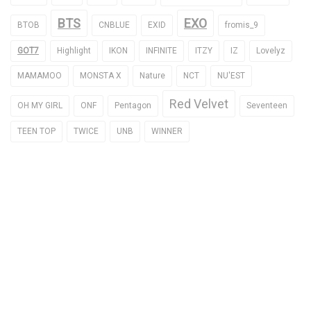
BTS
EXO
BTOB
CNBLUE
EXID
fromis_9
GOT7
Highlight
IKON
INFINITE
ITZY
IZ
Lovelyz
MAMAMOO
MONSTA X
Nature
NCT
NU'EST
Red Velvet
OH MY GIRL
ONF
Pentagon
Seventeen
TEEN TOP
TWICE
UNB
WINNER