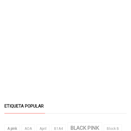
ETIQUETA POPULAR
BLACK PINK
A pink
AOA
April
B1A4
Block B