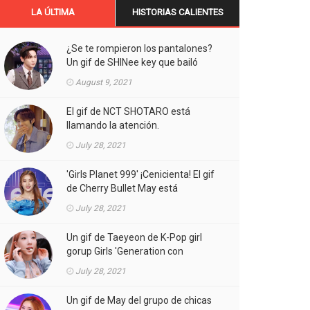
LA ÚLTIMA
HISTORIAS CALIENTES
¿Se te rompieron los pantalones?
Un gif de SHINee key que bailó
Aespa está llamando la atención.
August 9, 2021
El gif de NCT SHOTARO está
llamando la atención.
July 28, 2021
'Girls Planet 999' ¡Cenicienta! El gif
de Cherry Bullet May está
llamando la atención.
July 28, 2021
Un gif de Taeyeon de K-Pop girl
gorup Girls 'Generation con
atuendos atrevidos está llamando
July 28, 2021
la atención.
Un gif de May del grupo de chicas