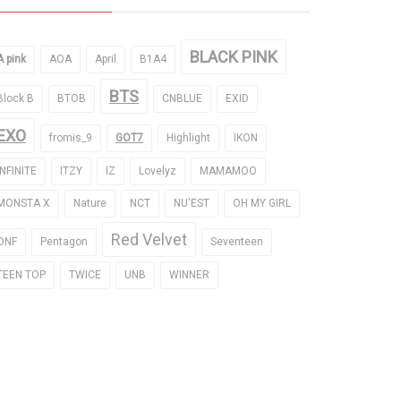
BLACK PINK
A pink
AOA
April
B1A4
BTS
Block B
BTOB
CNBLUE
EXID
EXO
fromis_9
GOT7
Highlight
IKON
INFINITE
ITZY
IZ
Lovelyz
MAMAMOO
MONSTA X
Nature
NCT
NU'EST
OH MY GIRL
Red Velvet
ONF
Pentagon
Seventeen
TEEN TOP
TWICE
UNB
WINNER