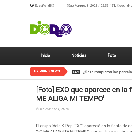
Español (ES)
(Sat) August 8, 2026 / 22:33 KST, Seoul (N
Inicio
Noticias
Foto
BREAKING NEWS
El gif de NCT SHOTARO está 
NEW
[Foto] EXO que aparece en la 
ME ALIGA MI TEMPO'
November 1, 2018
El grupo ídolo K-Pop 'EXO' apareció en la fiesta de a
'NO ME AUMENTE MI TEMPO' que se llevó a cabo 