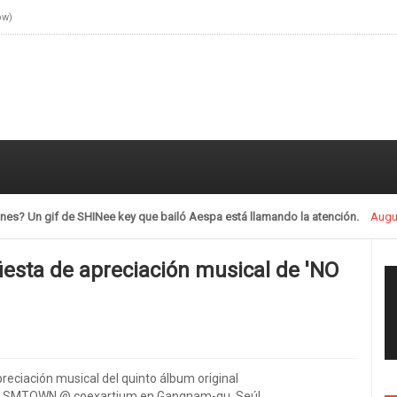
ow)
llamando la atención.
July 28, 2021
fiesta de apreciación musical de 'NO
preciación musical del quinto álbum original
en SMTOWN @ coexartium en Gangnam-gu, Seúl