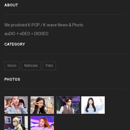
ABOUT
We prodvied K-POP / K-wave News & Photo.
auDIO + viDEO = DIODEO
CATEGORY
Inicio
Noticias
Foto
PHOTOS