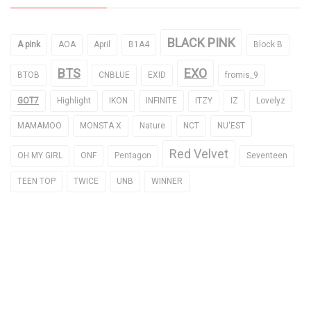
BLACK PINK
A pink
AOA
April
B1A4
Block B
BTS
EXO
BTOB
CNBLUE
EXID
fromis_9
GOT7
Highlight
IKON
INFINITE
ITZY
IZ
Lovelyz
MAMAMOO
MONSTA X
Nature
NCT
NU'EST
Red Velvet
OH MY GIRL
ONF
Pentagon
Seventeen
TEEN TOP
TWICE
UNB
WINNER