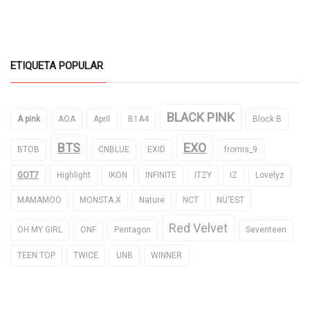
ETIQUETA POPULAR
BLACK PINK
A pink
AOA
April
B1A4
Block B
BTS
EXO
BTOB
CNBLUE
EXID
fromis_9
GOT7
Highlight
IKON
INFINITE
ITZY
IZ
Lovelyz
MAMAMOO
MONSTA X
Nature
NCT
NU'EST
Red Velvet
OH MY GIRL
ONF
Pentagon
Seventeen
TEEN TOP
TWICE
UNB
WINNER