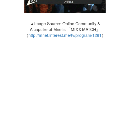
▲Image Source: Online Community &
A caputre of Mnet's 「MIX＆MATCH」
（
http://mnet.interest.me/tv/program/1261
）