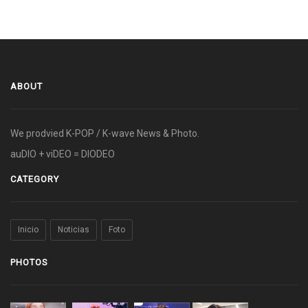
ABOUT
We prodvied K-POP / K-wave News & Photo.
auDIO + viDEO = DIODEO
CATEGORY
Inicio
Noticias
Foto
PHOTOS