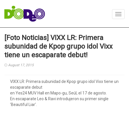
Toggl
navig
[Foto Noticias] VIXX LR: Primera
subunidad de Kpop grupo idol Vixx
tiene un escaparate debut!
August 17, 2015
VIXX LR: Primera subunidad de Kpop grupo idol Vixx tiene un
escaparate debut
en Yes24 MUV Hall en Mapo-gu, Seúl, el 17 de agosto.
En escaparate Leo & Ravi introdujeron su primer single
'Beautiful Liar'.