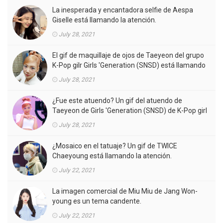
La inesperada y encantadora selfie de Aespa
Giselle está llamando la atención.
July 28, 2021
El gif de maquillaje de ojos de Taeyeon del grupo
K-Pop gilr Girls 'Generation (SNSD) está llamando
la atención.
July 28, 2021
¿Fue este atuendo? Un gif del atuendo de
Taeyeon de Girls 'Generation (SNSD) de K-Pop girl
gorup en el MV está llamando la atención.
July 28, 2021
¿Mosaico en el tatuaje? Un gif de TWICE
Chaeyoung está llamando la atención.
July 22, 2021
La imagen comercial de Miu Miu de Jang Won-
young es un tema candente.
July 22, 2021