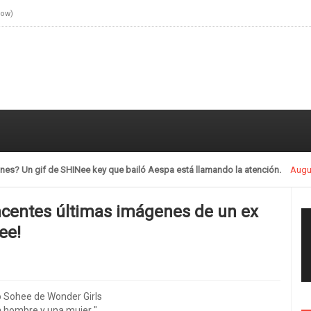
Now)
llamando la atención.
July 28, 2021
incentes últimas imágenes de un ex
ee!
o Sohee de Wonder Girls
Un hombre y una mujer "