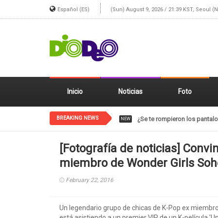
Español (ES)
(Sun) August 9, 2026 / 21:39 KST, Seoul (
Inicio
Noticias
Foto
BREAKING NEWS
El gif de NCT SHOTARO está 
NEW
[Fotografía de noticias] Conv
miembro de Wonder Girls Soh
February 22, 2016
Un legendario grupo de chicas de K-Pop ex miembr
está asistiendo a un premier VIP de un K-película '