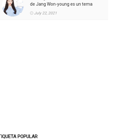
de Jang Won-young es un tema
candente.
July 22, 2021
TIQUETA POPULAR