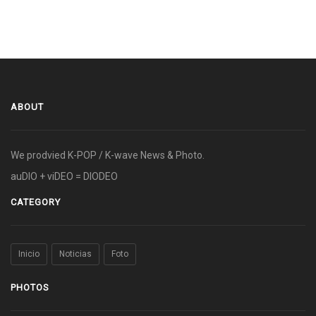
ABOUT
We prodvied K-POP / K-wave News & Photo.
auDIO + viDEO = DIODEO
CATEGORY
Inicio
Noticias
Foto
PHOTOS