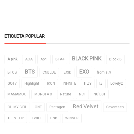
ETIQUETA POPULAR
BLACK PINK
A pink
AOA
April
B1A4
Block B
BTS
EXO
BTOB
CNBLUE
EXID
fromis_9
GOT7
Highlight
IKON
INFINITE
ITZY
IZ
Lovelyz
MAMAMOO
MONSTA X
Nature
NCT
NU'EST
Red Velvet
OH MY GIRL
ONF
Pentagon
Seventeen
TEEN TOP
TWICE
UNB
WINNER