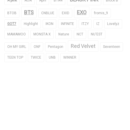
A pink
AOA
April
B1A4
Block B
BTS
EXO
BTOB
CNBLUE
EXID
fromis_9
GOT7
Highlight
IKON
INFINITE
ITZY
IZ
Lovelyz
MAMAMOO
MONSTA X
Nature
NCT
NU'EST
Red Velvet
OH MY GIRL
ONF
Pentagon
Seventeen
TEEN TOP
TWICE
UNB
WINNER