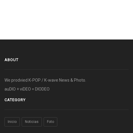
ABOUT
We prodvied K-POP / K-wave News & Photo.
auDIO + viDEO = DIODEO
CATEGORY
Inicio
Noticias
Foto