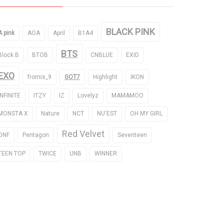
BLACK PINK
A pink
AOA
April
B1A4
BTS
Block B
BTOB
CNBLUE
EXID
EXO
fromis_9
GOT7
Highlight
IKON
INFINITE
ITZY
IZ
Lovelyz
MAMAMOO
MONSTA X
Nature
NCT
NU'EST
OH MY GIRL
Red Velvet
ONF
Pentagon
Seventeen
TEEN TOP
TWICE
UNB
WINNER