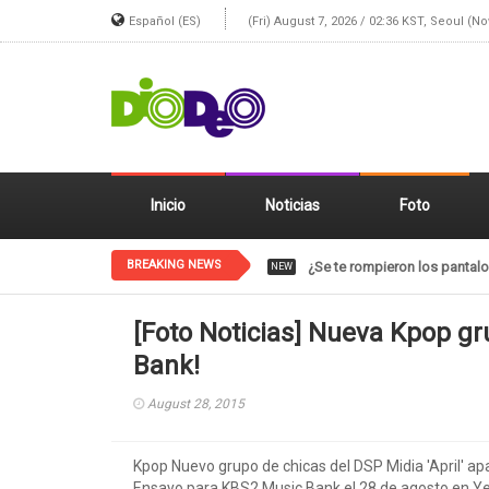
Español (ES)
(Fri) August 7, 2026 / 02:36 KST, Seoul (N
Inicio
Noticias
Foto
BREAKING NEWS
El gif de NCT SHOTARO está 
NEW
[Foto Noticias] Nueva Kpop gru
Bank!
August 28, 2015
Kpop Nuevo grupo de chicas del DSP Midia 'April' ap
Ensayo para KBS2 Music Bank el 28 de agosto en Y