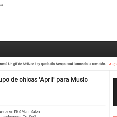
ow)
llamando la atención.
July 28, 2021
po de chicas 'April' para Music
arece en KBS Abrir Salón
eongdeungpo-Gu, Seúl.