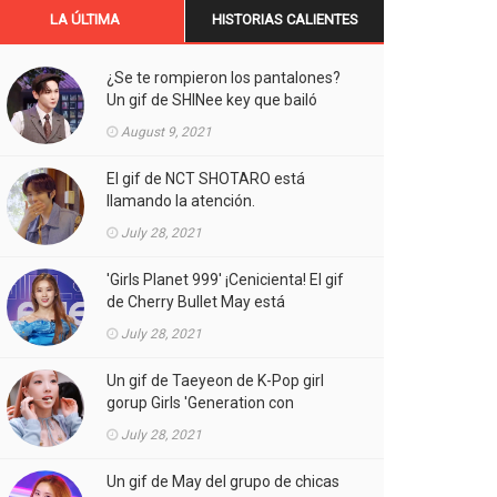
LA ÚLTIMA
HISTORIAS CALIENTES
¿Se te rompieron los pantalones?
Un gif de SHINee key que bailó
Aespa está llamando la atención.
August 9, 2021
El gif de NCT SHOTARO está
llamando la atención.
July 28, 2021
'Girls Planet 999' ¡Cenicienta! El gif
de Cherry Bullet May está
llamando la atención.
July 28, 2021
Un gif de Taeyeon de K-Pop girl
gorup Girls 'Generation con
atuendos atrevidos está llamando
July 28, 2021
la atención.
Un gif de May del grupo de chicas