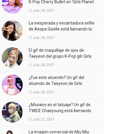
K-Pop Cherry Bullet en 'Girls Planet
999' está llamando la atención.
July 28, 2021
La inesperada y encantadora selfie
de Aespa Giselle está llamando la
atención.
July 28, 2021
El gif de maquillaje de ojos de
Taeyeon del grupo K-Pop gilr Girls
'Generation (SNSD) está llamando
July 28, 2021
la atención.
¿Fue este atuendo? Un gif del
atuendo de Taeyeon de Girls
'Generation (SNSD) de K-Pop girl
July 28, 2021
gorup en el MV está llamando la
atención.
¿Mosaico en el tatuaje? Un gif de
TWICE Chaeyoung está llamando
la atención.
July 22, 2021
La imagen comercial de Miu Miu