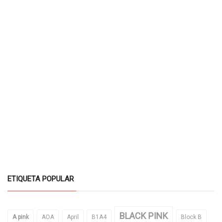
ETIQUETA POPULAR
BLACK PINK
A pink
AOA
April
B1A4
Block B