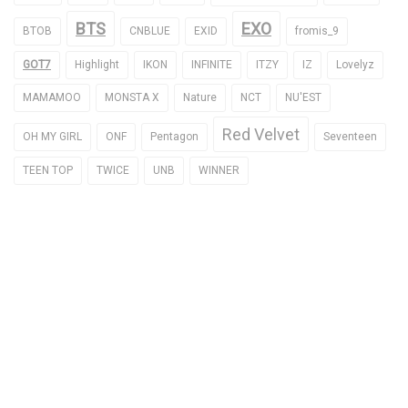
BTS
EXO
BTOB
CNBLUE
EXID
fromis_9
GOT7
Highlight
IKON
INFINITE
ITZY
IZ
Lovelyz
MAMAMOO
MONSTA X
Nature
NCT
NU'EST
Red Velvet
OH MY GIRL
ONF
Pentagon
Seventeen
TEEN TOP
TWICE
UNB
WINNER