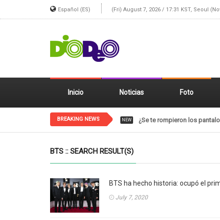
Español (ES)
(Fri) August 7, 2026 / 17:31 KST, Seoul (N
Inicio
Noticias
Foto
BREAKING NEWS
¿Se te rompieron los pantal
NEW
BTS :: SEARCH RESULT(S)
BTS ha hecho historia: ocupó el prim
July 7, 2020