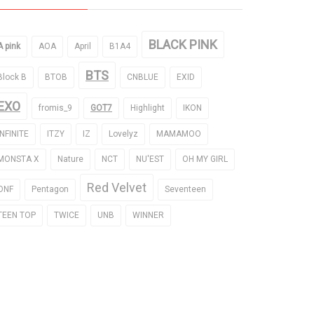
BLACK PINK
A pink
AOA
April
B1A4
BTS
Block B
BTOB
CNBLUE
EXID
EXO
fromis_9
GOT7
Highlight
IKON
INFINITE
ITZY
IZ
Lovelyz
MAMAMOO
MONSTA X
Nature
NCT
NU'EST
OH MY GIRL
Red Velvet
ONF
Pentagon
Seventeen
TEEN TOP
TWICE
UNB
WINNER