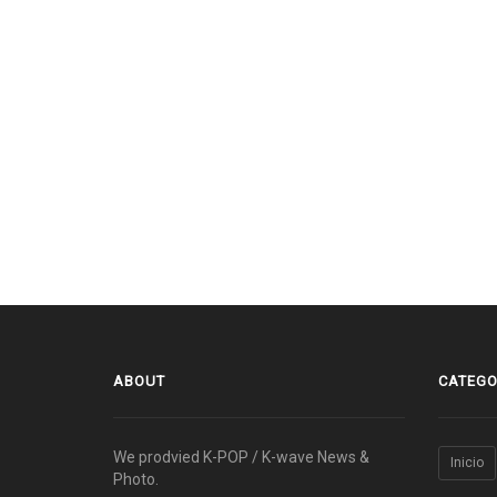
ABOUT
CATEGO
We prodvied K-POP / K-wave News &
Inicio
Photo.