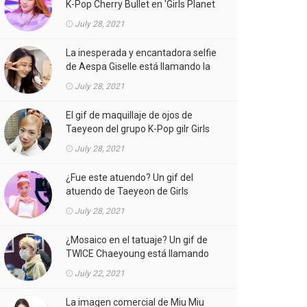
K-Pop Cherry Bullet en 'Girls Planet
999' está llamando la atención.
July 28, 2021
La inesperada y encantadora selfie
de Aespa Giselle está llamando la
atención.
July 28, 2021
El gif de maquillaje de ojos de
Taeyeon del grupo K-Pop gilr Girls
'Generation (SNSD) está llamando
July 28, 2021
la atención.
¿Fue este atuendo? Un gif del
atuendo de Taeyeon de Girls
'Generation (SNSD) de K-Pop girl
July 28, 2021
gorup en el MV está llamando la
atención.
¿Mosaico en el tatuaje? Un gif de
TWICE Chaeyoung está llamando
la atención.
July 22, 2021
La imagen comercial de Miu Miu