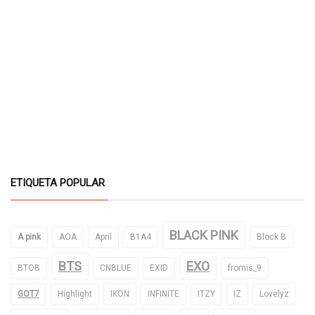
ETIQUETA POPULAR
BLACK PINK
A pink
AOA
April
B1A4
Block B
BTS
EXO
BTOB
CNBLUE
EXID
fromis_9
GOT7
Highlight
IKON
INFINITE
ITZY
IZ
Lovelyz