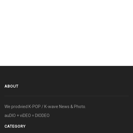
ABOUT
We prodvied K-POP / K-wave News & Photo.
auDIO + viDEO = DIODEO
CATEGORY