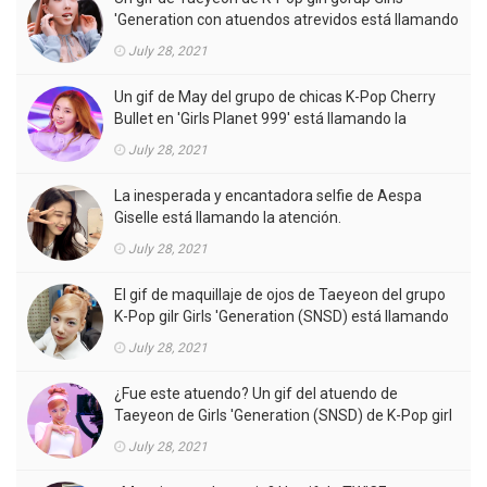
'Generation con atuendos atrevidos está llamando
la atención.
July 28, 2021
Un gif de May del grupo de chicas K-Pop Cherry
Bullet en 'Girls Planet 999' está llamando la
atención.
July 28, 2021
La inesperada y encantadora selfie de Aespa
Giselle está llamando la atención.
July 28, 2021
El gif de maquillaje de ojos de Taeyeon del grupo
K-Pop gilr Girls 'Generation (SNSD) está llamando
la atención.
July 28, 2021
¿Fue este atuendo? Un gif del atuendo de
Taeyeon de Girls 'Generation (SNSD) de K-Pop girl
gorup en el MV está llamando la atención.
July 28, 2021