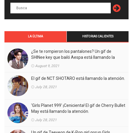
LA ÚLTIMA
HISTORIAS CALIENTES
¿Se te rompieron los pantalones? Un gif de
SHINee key que bailó Aespa está llamando la
atención.
August 9, 2021
El gif de NCT SHOTARO está llamando la atención.
July 28, 2021
'Girls Planet 999' ¡Cenicienta! El gif de Cherry Bullet
May está llamando la atención.
July 28, 2021
Un gif de Taeyeon de K-Pop girl gorup Girls