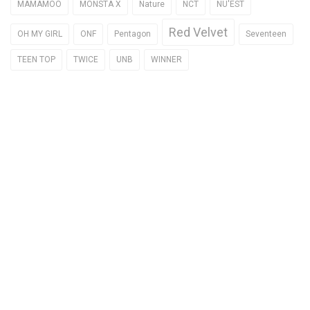
MAMAMOO
MONSTA X
Nature
NCT
NU'EST
Red Velvet
OH MY GIRL
ONF
Pentagon
Seventeen
TEEN TOP
TWICE
UNB
WINNER