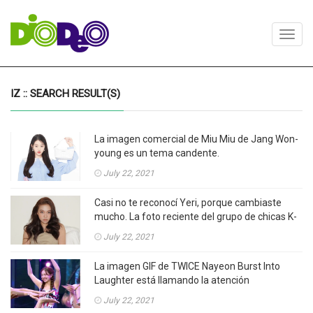
Toggl
navig
IZ :: SEARCH RESULT(S)
La imagen comercial de Miu Miu de Jang Won-
young es un tema candente.
July 22, 2021
Casi no te reconocí Yeri, porque cambiaste
mucho. La foto reciente del grupo de chicas K-
Pop Red Velvet Yeri está llamando la atención.
July 22, 2021
La imagen GIF de TWICE Nayeon Burst Into
Laughter está llamando la atención
July 22, 2021