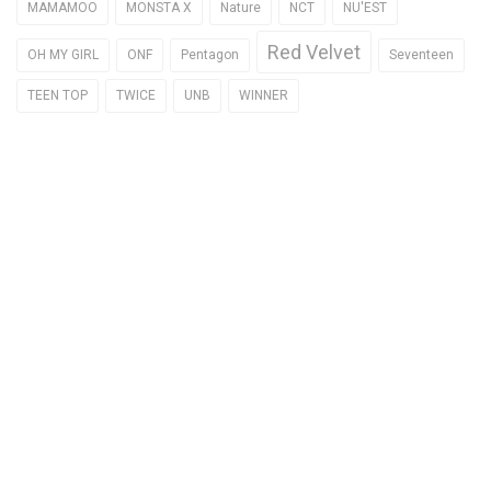
MAMAMOO
MONSTA X
Nature
NCT
NU'EST
Red Velvet
OH MY GIRL
ONF
Pentagon
Seventeen
TEEN TOP
TWICE
UNB
WINNER