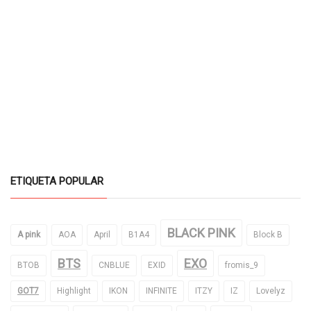
ETIQUETA POPULAR
BLACK PINK
A pink
AOA
April
B1A4
Block B
BTS
EXO
BTOB
CNBLUE
EXID
fromis_9
GOT7
Highlight
IKON
INFINITE
ITZY
IZ
Lovelyz