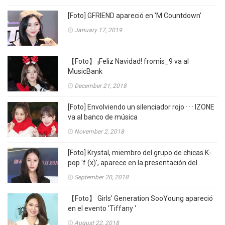
[Foto] GFRIEND apareció en 'M Countdown'
January 17, 2019
【Foto】 ¡Feliz Navidad! fromis_9 va al
MusicBank
December 21, 2018
[Foto] Envolviendo un silenciador rojo · · · IZONE
va al banco de música
November 2, 2018
[Foto] Krystal, miembro del grupo de chicas K-
pop 'f (x)', aparece en la presentación del
drama 'Player'
September 20, 2018
【Foto】 Girls' Generation SooYoung apareció
en el evento 'Tiffany '
August 22, 2018