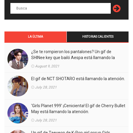
LA ÚLTIMA
HISTORIAS CALIENTES
¿Se te rompieron los pantalones? Un gif de
SHINee key que bailó Aespa está llamando la
atención.
August 9, 2021
El gif de NCT SHOTARO está llamando la atención.
July 28, 2021
'Girls Planet 999' ¡Cenicienta! El gif de Cherry Bullet
May está llamando la atención.
July 28, 2021
Un gif de Taeyeon de K-Pop girl gorup Girls