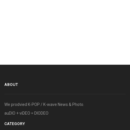
ABOUT
We prodvied K-POP / K-wave News & Photo.
auDIO + viDEO = DIODEO
CATEGORY