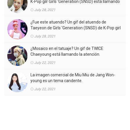
K-Pop gilr Girls 'Generation (SNSD) está llamando
la atención.
July 28, 2021
¿Fue este atuendo? Un gif del atuendo de
Taeyeon de Girls 'Generation (SNSD) de K-Pop girl
gorup en el MV está llamando la atención.
July 28, 2021
¿Mosaico en el tatuaje? Un gif de TWICE
Chaeyoung está llamando la atención.
July 22, 2021
La imagen comercial de Miu Miu de Jang Won-
young es un tema candente.
July 22, 2021