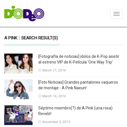
Toggl
navig
A PINK :: SEARCH RESULT(S)
[Fotografía de noticias] ídolos de K-Pop asistir
al estreno VIP de K-Película 'One Way Trip'
March 21, 2016
[Foto Noticias] Grandes pantalones vaqueros
de montaje - A Pink Naeun!
March 16, 2016
Séptimo miembro(?) de A Pink (una rosa)
Reveló!
November 3, 2015