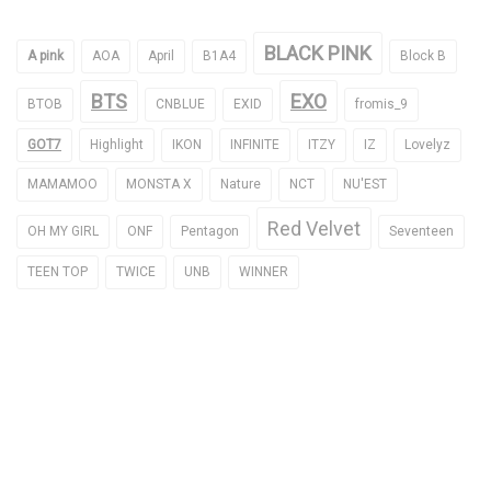
BLACK PINK
A pink
AOA
April
B1A4
Block B
BTS
EXO
BTOB
CNBLUE
EXID
fromis_9
GOT7
Highlight
IKON
INFINITE
ITZY
IZ
Lovelyz
MAMAMOO
MONSTA X
Nature
NCT
NU'EST
Red Velvet
OH MY GIRL
ONF
Pentagon
Seventeen
TEEN TOP
TWICE
UNB
WINNER