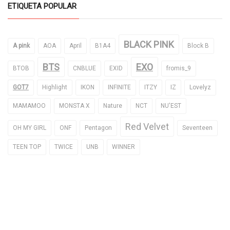
ETIQUETA POPULAR
BLACK PINK
A pink
AOA
April
B1A4
Block B
BTS
EXO
BTOB
CNBLUE
EXID
fromis_9
GOT7
Highlight
IKON
INFINITE
ITZY
IZ
Lovelyz
MAMAMOO
MONSTA X
Nature
NCT
NU'EST
Red Velvet
OH MY GIRL
ONF
Pentagon
Seventeen
TEEN TOP
TWICE
UNB
WINNER