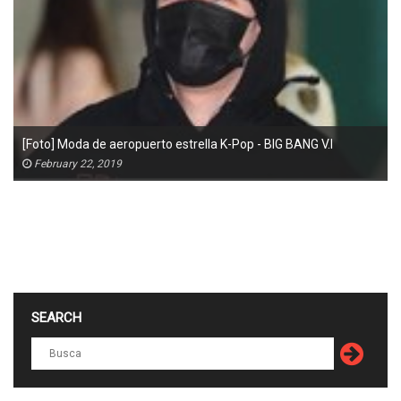
[Foto] Moda de aeropuerto estrella K-Pop - BIG BANG V.I
February 22, 2019
SEARCH