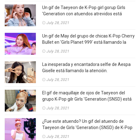
Un gif de Taeyeon de K-Pop girl gorup Girls
'Generation con atuendos atrevidos está
llamando la atención.
July 28, 2021
Un gif de May del grupo de chicas K-Pop Cherry
Bullet en 'Girls Planet 999' está llamando la
atención.
July 28, 2021
La inesperada y encantadora selfie de Aespa
Giselle está llamando la atención.
July 28, 2021
El gif de maquillaje de ojos de Taeyeon del
grupo K-Pop gilr Girls 'Generation (SNSD) está
llamando la atención.
July 28, 2021
¿Fue este atuendo? Un gif del atuendo de
Taeyeon de Girls 'Generation (SNSD) de K-Pop
girl gorup en el MV está llamando la atención.
July 28, 2021