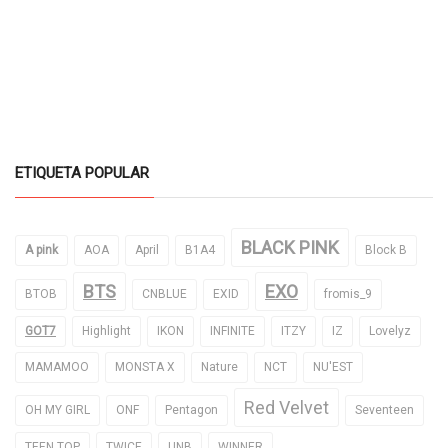
ETIQUETA POPULAR
BLACK PINK
A pink
AOA
April
B1A4
Block B
BTS
EXO
BTOB
CNBLUE
EXID
fromis_9
GOT7
Highlight
IKON
INFINITE
ITZY
IZ
Lovelyz
MAMAMOO
MONSTA X
Nature
NCT
NU'EST
Red Velvet
OH MY GIRL
ONF
Pentagon
Seventeen
TEEN TOP
TWICE
UNB
WINNER