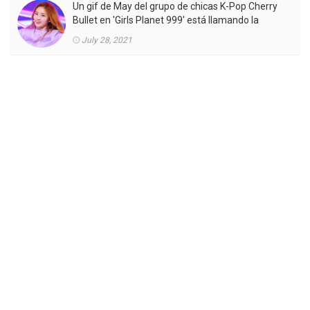
Un gif de May del grupo de chicas K-Pop Cherry
Bullet en 'Girls Planet 999' está llamando la
atención.
July 28, 2021