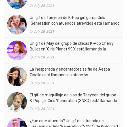
July 28, 2021
Un gif de Taeyeon de K-Pop girl gorup Girls
'Generation con atuendos atrevidos está llamando
la atención.
July 28, 2021
Un gif de May del grupo de chicas K-Pop Cherry
Bullet en 'Girls Planet 999' está llamando la
atención.
July 28, 2021
La inesperada y encantadora selfie de Aespa
Giselle está llamando la atención.
July 28, 2021
El gif de maquillaje de ojos de Taeyeon del grupo
K-Pop gilr Girls 'Generation (SNSD) está llamando
la atención.
July 28, 2021
¿Fue este atuendo? Un gif del atuendo de
Taeyeon de Girls 'Generation (SNSD) de K-Pop girl