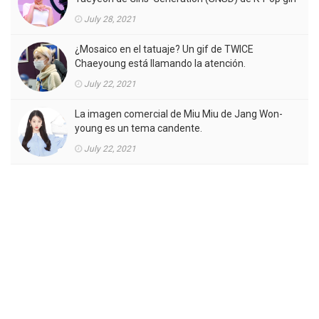
gorup en el MV está llamando la atención.
July 28, 2021
¿Mosaico en el tatuaje? Un gif de TWICE
Chaeyoung está llamando la atención.
July 22, 2021
La imagen comercial de Miu Miu de Jang Won-
young es un tema candente.
July 22, 2021