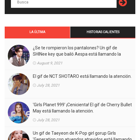
LA ÚLTIMA
HISTORIAS CALIENTES
¿Se te rompieron los pantalones? Un gif de
SHINee key que bailó Aespa está llamando la
atención.
August 9, 2021
El gif de NCT SHOTARO está llamando la atención.
July 28, 2021
'Girls Planet 999' ¡Cenicienta! El gif de Cherry Bullet
May está llamando la atención.
July 28, 2021
Un gif de Taeyeon de K-Pop girl gorup Girls
'Generation con atuendos atrevidos está llamando