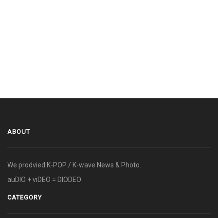
ABOUT
We prodvied K-POP / K-wave News & Photo.
auDIO + viDEO = DIODEO
CATEGORY