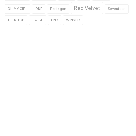
Red Velvet
OH MY GIRL
ONF
Pentagon
Seventeen
TEEN TOP
TWICE
UNB
WINNER