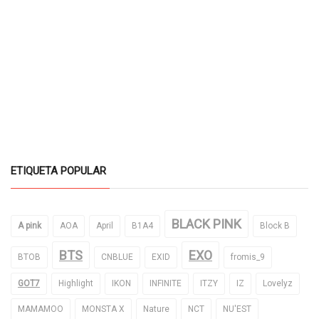
ETIQUETA POPULAR
BLACK PINK
A pink
AOA
April
B1A4
Block B
BTS
EXO
BTOB
CNBLUE
EXID
fromis_9
GOT7
Highlight
IKON
INFINITE
ITZY
IZ
Lovelyz
MAMAMOO
MONSTA X
Nature
NCT
NU'EST