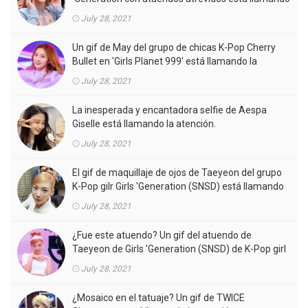
la atención.
July 28, 2021
Un gif de May del grupo de chicas K-Pop Cherry
Bullet en 'Girls Planet 999' está llamando la
atención.
July 28, 2021
La inesperada y encantadora selfie de Aespa
Giselle está llamando la atención.
July 28, 2021
El gif de maquillaje de ojos de Taeyeon del grupo
K-Pop gilr Girls 'Generation (SNSD) está llamando
la atención.
July 28, 2021
¿Fue este atuendo? Un gif del atuendo de
Taeyeon de Girls 'Generation (SNSD) de K-Pop girl
gorup en el MV está llamando la atención.
July 28, 2021
¿Mosaico en el tatuaje? Un gif de TWICE