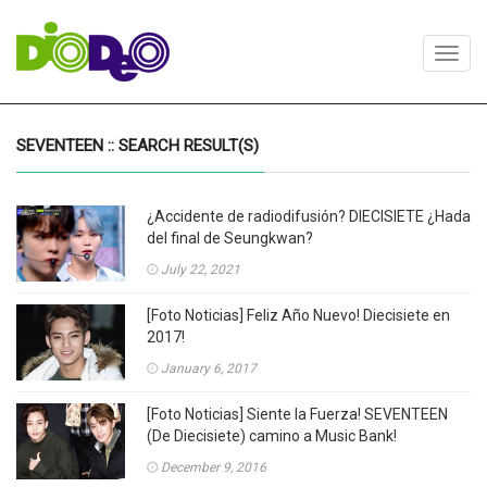
Toggl
navig
SEVENTEEN :: SEARCH RESULT(S)
¿Accidente de radiodifusión? DIECISIETE ¿Hada
del final de Seungkwan?
July 22, 2021
[Foto Noticias] Feliz Año Nuevo! Diecisiete en
2017!
January 6, 2017
[Foto Noticias] Siente la Fuerza! SEVENTEEN
(De Diecisiete) camino a Music Bank!
December 9, 2016