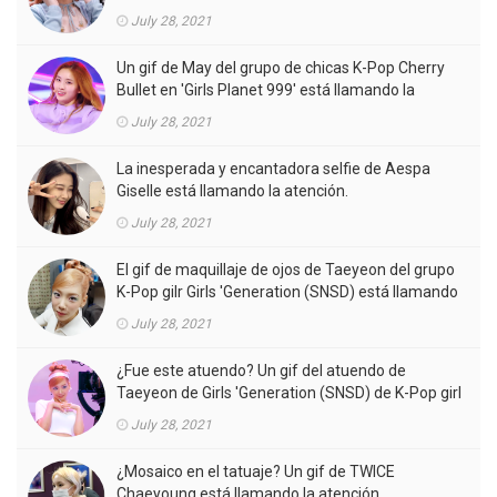
la atención.
July 28, 2021
Un gif de May del grupo de chicas K-Pop Cherry
Bullet en 'Girls Planet 999' está llamando la
atención.
July 28, 2021
La inesperada y encantadora selfie de Aespa
Giselle está llamando la atención.
July 28, 2021
El gif de maquillaje de ojos de Taeyeon del grupo
K-Pop gilr Girls 'Generation (SNSD) está llamando
la atención.
July 28, 2021
¿Fue este atuendo? Un gif del atuendo de
Taeyeon de Girls 'Generation (SNSD) de K-Pop girl
gorup en el MV está llamando la atención.
July 28, 2021
¿Mosaico en el tatuaje? Un gif de TWICE
Chaeyoung está llamando la atención.