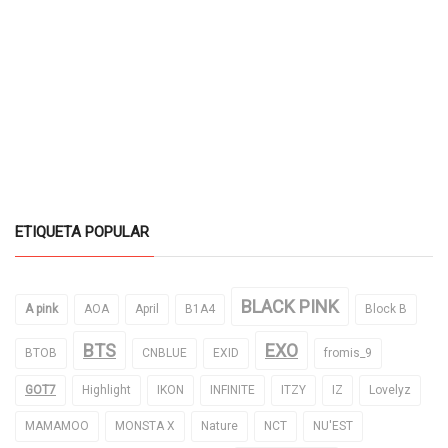
ETIQUETA POPULAR
BLACK PINK
A pink
AOA
April
B1A4
Block B
BTS
EXO
BTOB
CNBLUE
EXID
fromis_9
GOT7
Highlight
IKON
INFINITE
ITZY
IZ
Lovelyz
MAMAMOO
MONSTA X
Nature
NCT
NU'EST