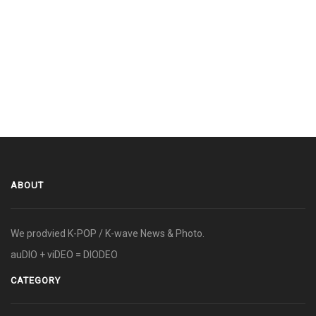
ABOUT
We prodvied K-POP / K-wave News & Photo.
auDIO + viDEO = DIODEO
CATEGORY