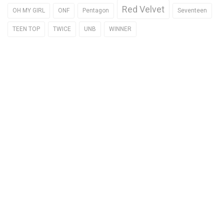
Red Velvet
OH MY GIRL
ONF
Pentagon
Seventeen
TEEN TOP
TWICE
UNB
WINNER