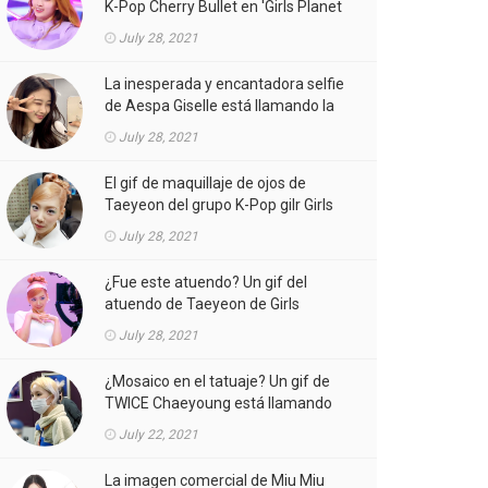
K-Pop Cherry Bullet en 'Girls Planet
999' está llamando la atención.
July 28, 2021
La inesperada y encantadora selfie
de Aespa Giselle está llamando la
atención.
July 28, 2021
El gif de maquillaje de ojos de
Taeyeon del grupo K-Pop gilr Girls
'Generation (SNSD) está llamando
July 28, 2021
la atención.
¿Fue este atuendo? Un gif del
atuendo de Taeyeon de Girls
'Generation (SNSD) de K-Pop girl
July 28, 2021
gorup en el MV está llamando la
atención.
¿Mosaico en el tatuaje? Un gif de
TWICE Chaeyoung está llamando
la atención.
July 22, 2021
La imagen comercial de Miu Miu