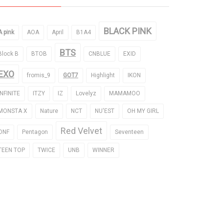
BLACK PINK
A pink
AOA
April
B1A4
BTS
Block B
BTOB
CNBLUE
EXID
EXO
fromis_9
GOT7
Highlight
IKON
INFINITE
ITZY
IZ
Lovelyz
MAMAMOO
MONSTA X
Nature
NCT
NU'EST
OH MY GIRL
Red Velvet
ONF
Pentagon
Seventeen
TEEN TOP
TWICE
UNB
WINNER