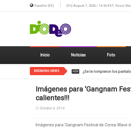
Español (ES)
(Fri) August 7, 2026 / 14:26 KST, Seoul (N
Inicio
Noticias
Foto
BREAKING NEWS
El gif de NCT SHOTARO está 
NEW
Imágenes para 'Gangnam Fest
calientes!!!
October 6, 2014
Imágenes para 'Gangnam Festival de Corea-Wave de 