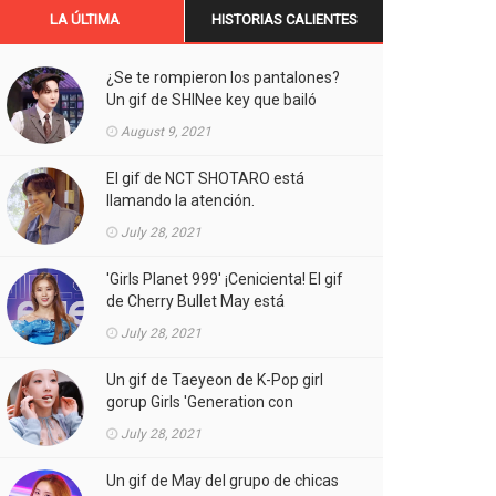
LA ÚLTIMA
HISTORIAS CALIENTES
¿Se te rompieron los pantalones?
Un gif de SHINee key que bailó
Aespa está llamando la atención.
August 9, 2021
El gif de NCT SHOTARO está
llamando la atención.
July 28, 2021
'Girls Planet 999' ¡Cenicienta! El gif
de Cherry Bullet May está
llamando la atención.
July 28, 2021
Un gif de Taeyeon de K-Pop girl
gorup Girls 'Generation con
atuendos atrevidos está llamando
July 28, 2021
la atención.
Un gif de May del grupo de chicas