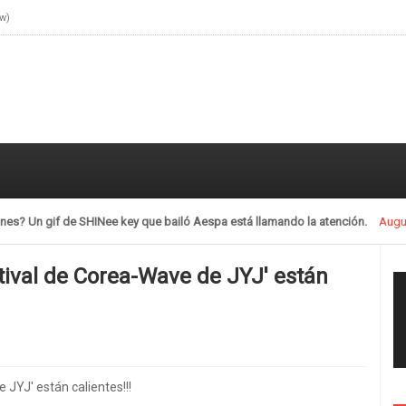
ow)
llamando la atención.
July 28, 2021
ival de Corea-Wave de JYJ' están
JYJ' están calientes!!!