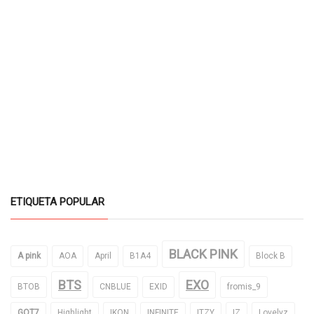
ETIQUETA POPULAR
BLACK PINK
A pink
AOA
April
B1A4
Block B
BTS
EXO
BTOB
CNBLUE
EXID
fromis_9
GOT7
Highlight
IKON
INFINITE
ITZY
IZ
Lovelyz