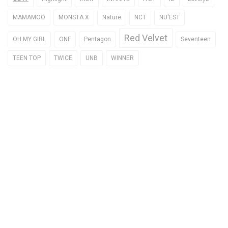
MAMAMOO
MONSTA X
Nature
NCT
NU'EST
Red Velvet
OH MY GIRL
ONF
Pentagon
Seventeen
TEEN TOP
TWICE
UNB
WINNER