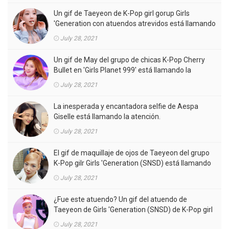
Un gif de Taeyeon de K-Pop girl gorup Girls
'Generation con atuendos atrevidos está llamando
la atención.
July 28, 2021
Un gif de May del grupo de chicas K-Pop Cherry
Bullet en 'Girls Planet 999' está llamando la
atención.
July 28, 2021
La inesperada y encantadora selfie de Aespa
Giselle está llamando la atención.
July 28, 2021
El gif de maquillaje de ojos de Taeyeon del grupo
K-Pop gilr Girls 'Generation (SNSD) está llamando
la atención.
July 28, 2021
¿Fue este atuendo? Un gif del atuendo de
Taeyeon de Girls 'Generation (SNSD) de K-Pop girl
gorup en el MV está llamando la atención.
July 28, 2021