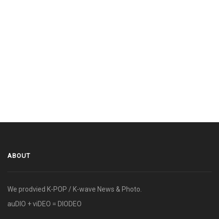
ABOUT
We prodvied K-POP / K-wave News & Photo.
auDIO + viDEO = DIODEO