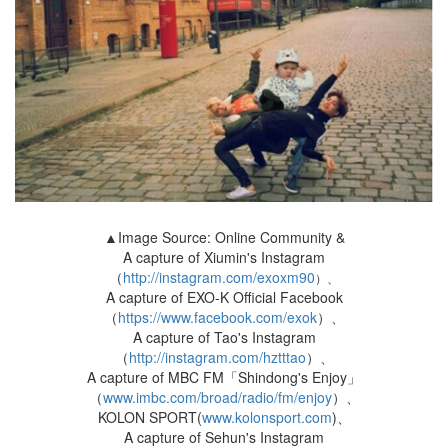
▲Image Source: Online Community &
A capture of Xiumin's Instagram
（
http://instagram.com/exoxm90
）、
A capture of EXO-K Official Facebook
（
https://www.facebook.com/exok
）、
A capture of Tao's Instagram
（
http://instagram.com/hztttao
）、
A capture of MBC FM「Shindong's Enjoy」
（
www.imbc.com/broad/radio/fm/enjoy
）、
KOLON SPORT(
www.kolonsport.com
)、
A capture of Sehun's Instagram