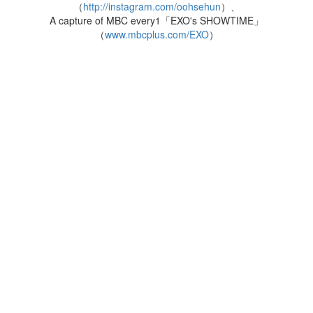
（
http://instagram.com/oohsehun
）、
A capture of MBC every1「EXO's SHOWTIME」
（
www.mbcplus.com/EXO
）