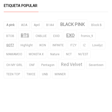
ETIQUETA POPULAR
BLACK PINK
A pink
AOA
April
B1A4
Block B
BTS
EXO
BTOB
CNBLUE
EXID
fromis_9
GOT7
Highlight
IKON
INFINITE
ITZY
IZ
Lovelyz
MAMAMOO
MONSTA X
Nature
NCT
NU'EST
Red Velvet
OH MY GIRL
ONF
Pentagon
Seventeen
TEEN TOP
TWICE
UNB
WINNER