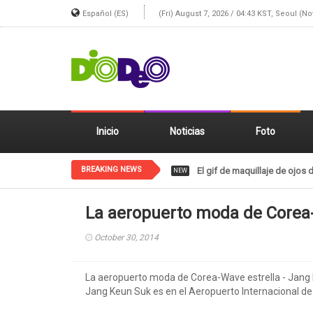
Español (ES)
(Fri) August 7, 2026 / 04:43 KST, Seoul (N
Inicio
Noticias
Foto
BREAKING NEWS
El gif de maquillaje de ojos 
NEW
La aeropuerto moda de Corea-
October 30, 2014
La aeropuerto moda de Corea-Wave estrella - Jang
Jang Keun Suk es en el Aeropuerto Internacional de 