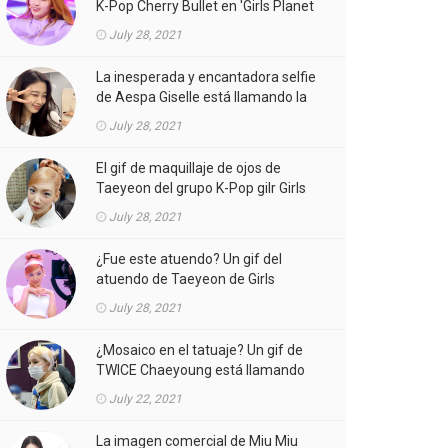
K-Pop Cherry Bullet en 'Girls Planet
999' está llamando la atención.
July 28, 2021
La inesperada y encantadora selfie
de Aespa Giselle está llamando la
atención.
July 28, 2021
El gif de maquillaje de ojos de
Taeyeon del grupo K-Pop gilr Girls
'Generation (SNSD) está llamando
July 28, 2021
la atención.
¿Fue este atuendo? Un gif del
atuendo de Taeyeon de Girls
'Generation (SNSD) de K-Pop girl
July 28, 2021
gorup en el MV está llamando la
atención.
¿Mosaico en el tatuaje? Un gif de
TWICE Chaeyoung está llamando
la atención.
July 22, 2021
La imagen comercial de Miu Miu