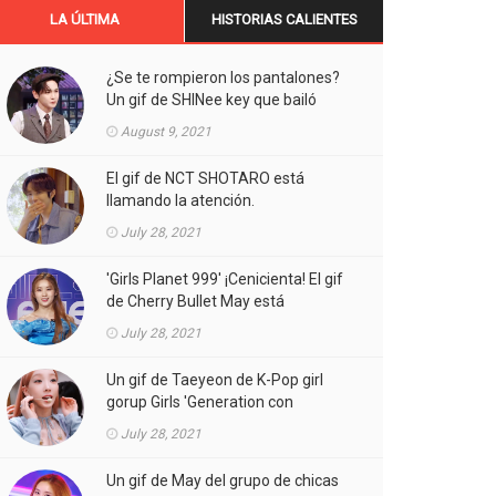
LA ÚLTIMA
HISTORIAS CALIENTES
¿Se te rompieron los pantalones?
Un gif de SHINee key que bailó
Aespa está llamando la atención.
August 9, 2021
El gif de NCT SHOTARO está
llamando la atención.
July 28, 2021
'Girls Planet 999' ¡Cenicienta! El gif
de Cherry Bullet May está
llamando la atención.
July 28, 2021
Un gif de Taeyeon de K-Pop girl
gorup Girls 'Generation con
atuendos atrevidos está llamando
July 28, 2021
la atención.
Un gif de May del grupo de chicas