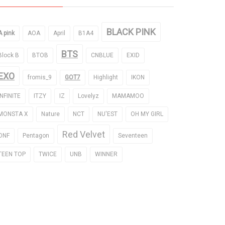
BLACK PINK
A pink
AOA
April
B1A4
BTS
Block B
BTOB
CNBLUE
EXID
EXO
fromis_9
GOT7
Highlight
IKON
INFINITE
ITZY
IZ
Lovelyz
MAMAMOO
MONSTA X
Nature
NCT
NU'EST
OH MY GIRL
Red Velvet
ONF
Pentagon
Seventeen
TEEN TOP
TWICE
UNB
WINNER