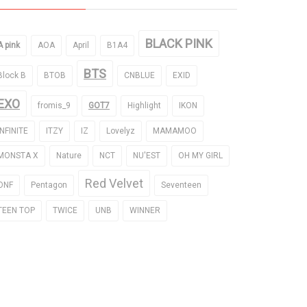
BLACK PINK
A pink
AOA
April
B1A4
BTS
Block B
BTOB
CNBLUE
EXID
EXO
fromis_9
GOT7
Highlight
IKON
INFINITE
ITZY
IZ
Lovelyz
MAMAMOO
MONSTA X
Nature
NCT
NU'EST
OH MY GIRL
Red Velvet
ONF
Pentagon
Seventeen
TEEN TOP
TWICE
UNB
WINNER