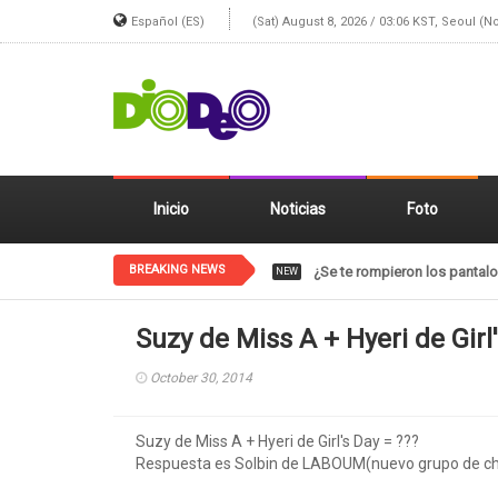
Español (ES)
(Sat) August 8, 2026 / 03:06 KST, Seoul (N
Inicio
Noticias
Foto
BREAKING NEWS
El gif de NCT SHOTARO está 
NEW
Suzy de Miss A + Hyeri de Girl
October 30, 2014
Suzy de Miss A + Hyeri de Girl's Day = ???
Respuesta es Solbin de LABOUM(nuevo grupo de chi