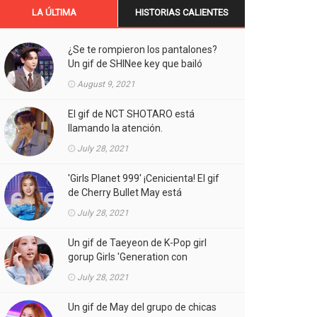
LA ÚLTIMA
HISTORIAS CALIENTES
¿Se te rompieron los pantalones?
Un gif de SHINee key que bailó
Aespa está llamando la atención.
August 9, 2021
El gif de NCT SHOTARO está
llamando la atención.
July 28, 2021
'Girls Planet 999' ¡Cenicienta! El gif
de Cherry Bullet May está
llamando la atención.
July 28, 2021
Un gif de Taeyeon de K-Pop girl
gorup Girls 'Generation con
atuendos atrevidos está llamando
July 28, 2021
la atención.
Un gif de May del grupo de chicas