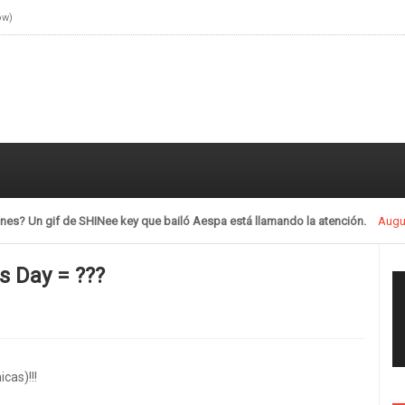
ow)
llamando la atención.
July 28, 2021
's Day = ???
cas)!!!