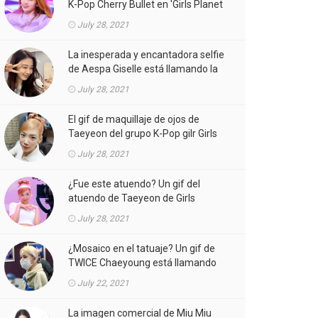
K-Pop Cherry Bullet en 'Girls Planet
999' está llamando la atención.
July 28, 2021
La inesperada y encantadora selfie
de Aespa Giselle está llamando la
atención.
July 28, 2021
El gif de maquillaje de ojos de
Taeyeon del grupo K-Pop gilr Girls
'Generation (SNSD) está llamando
July 28, 2021
la atención.
¿Fue este atuendo? Un gif del
atuendo de Taeyeon de Girls
'Generation (SNSD) de K-Pop girl
July 28, 2021
gorup en el MV está llamando la
atención.
¿Mosaico en el tatuaje? Un gif de
TWICE Chaeyoung está llamando
la atención.
July 22, 2021
La imagen comercial de Miu Miu