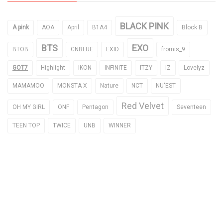
BLACK PINK
A pink
AOA
April
B1A4
Block B
BTS
EXO
BTOB
CNBLUE
EXID
fromis_9
GOT7
Highlight
IKON
INFINITE
ITZY
IZ
Lovelyz
MAMAMOO
MONSTA X
Nature
NCT
NU'EST
Red Velvet
OH MY GIRL
ONF
Pentagon
Seventeen
TEEN TOP
TWICE
UNB
WINNER