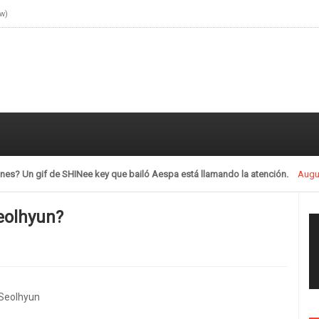
ow)
llamando la atención.
July 28, 2021
Seolhyun?
 Seolhyun