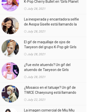
K-Pop Cherry Bullet en 'Girls Planet
999' está llamando la atención.
July 28, 2021
La inesperada y encantadora selfie
de Aespa Giselle está llamando la
atención.
July 28, 2021
El gif de maquillaje de ojos de
Taeyeon del grupo K-Pop gilr Girls
'Generation (SNSD) está llamando
July 28, 2021
la atención.
¿Fue este atuendo? Un gif del
atuendo de Taeyeon de Girls
'Generation (SNSD) de K-Pop girl
July 28, 2021
gorup en el MV está llamando la
atención.
¿Mosaico en el tatuaje? Un gif de
TWICE Chaeyoung está llamando
la atención.
July 22, 2021
La imagen comercial de Miu Miu