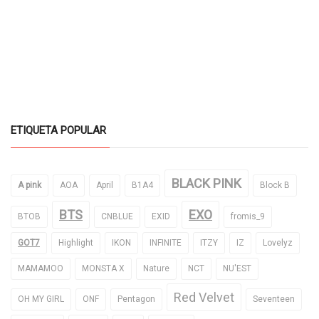
ETIQUETA POPULAR
BLACK PINK
A pink
AOA
April
B1A4
Block B
BTS
EXO
BTOB
CNBLUE
EXID
fromis_9
GOT7
Highlight
IKON
INFINITE
ITZY
IZ
Lovelyz
MAMAMOO
MONSTA X
Nature
NCT
NU'EST
Red Velvet
OH MY GIRL
ONF
Pentagon
Seventeen