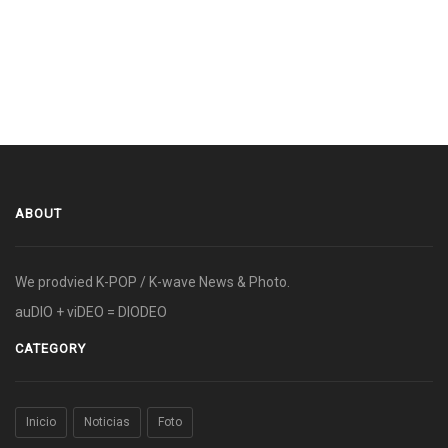
ABOUT
We prodvied K-POP / K-wave News & Photo.
auDIO + viDEO = DIODEO
CATEGORY
Inicio
Noticias
Foto