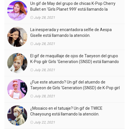
Un gif de May del grupo de chicas K-Pop Cherry
Bullet en 'Girls Planet 999' está llamando la
atención.
July 28, 2021
La inesperada y encantadora selfie de Aespa
Giselle está llamando la atención.
July 28, 2021
El gif de maquillaje de ojos de Taeyeon del grupo
K-Pop gilr Girls 'Generation (SNSD) está llamando
la atención.
July 28, 2021
¿Fue este atuendo? Un gif del atuendo de
Taeyeon de Girls 'Generation (SNSD) de K-Pop girl
gorup en el MV está llamando la atención.
July 28, 2021
¿Mosaico en el tatuaje? Un gif de TWICE
Chaeyoung está llamando la atención.
July 22, 2021