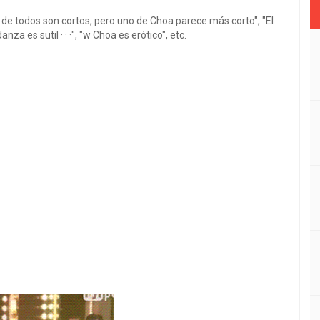
s de todos son cortos, pero uno de Choa parece más corto", "El
anza es sutil · · ·", "w Choa es erótico", etc.