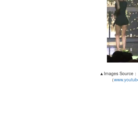
▲Images Source：M2
（
www.youtub