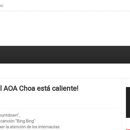
ow)
l atuendo de Taeyeon de Girls 'Generation (SNSD) de K-Pop girl gorup en el M
el AOA Choa está caliente!
Countdown",
canción "Bing Bing"
er la atención de los internautas.