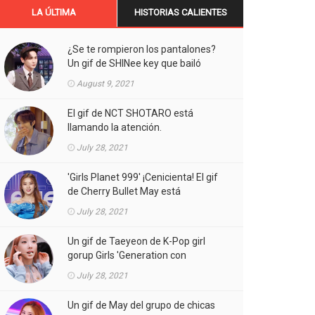
LA ÚLTIMA
HISTORIAS CALIENTES
¿Se te rompieron los pantalones?
Un gif de SHINee key que bailó
Aespa está llamando la atención.
August 9, 2021
El gif de NCT SHOTARO está
llamando la atención.
July 28, 2021
'Girls Planet 999' ¡Cenicienta! El gif
de Cherry Bullet May está
llamando la atención.
July 28, 2021
Un gif de Taeyeon de K-Pop girl
gorup Girls 'Generation con
atuendos atrevidos está llamando
July 28, 2021
la atención.
Un gif de May del grupo de chicas