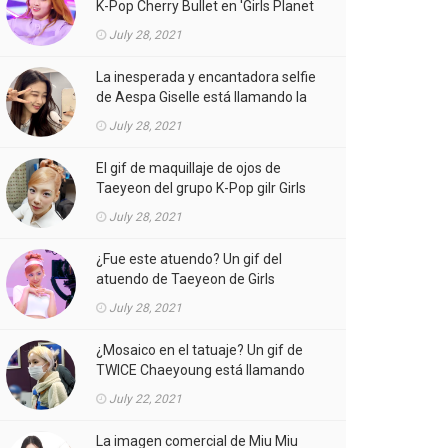
K-Pop Cherry Bullet en 'Girls Planet
999' está llamando la atención.
July 28, 2021
La inesperada y encantadora selfie
de Aespa Giselle está llamando la
atención.
July 28, 2021
El gif de maquillaje de ojos de
Taeyeon del grupo K-Pop gilr Girls
'Generation (SNSD) está llamando
July 28, 2021
la atención.
¿Fue este atuendo? Un gif del
atuendo de Taeyeon de Girls
'Generation (SNSD) de K-Pop girl
July 28, 2021
gorup en el MV está llamando la
atención.
¿Mosaico en el tatuaje? Un gif de
TWICE Chaeyoung está llamando
la atención.
July 22, 2021
La imagen comercial de Miu Miu