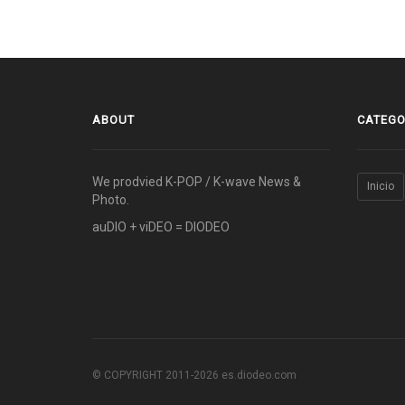
ABOUT
CATEGO
We prodvied K-POP / K-wave News &
Inicio
Photo.
auDIO + viDEO = DIODEO
© COPYRIGHT 2011-2026 es.diodeo.com