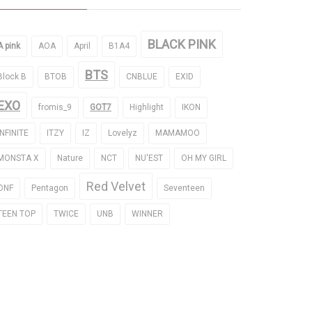
BLACK PINK
A pink
AOA
April
B1A4
BTS
Block B
BTOB
CNBLUE
EXID
EXO
fromis_9
GOT7
Highlight
IKON
INFINITE
ITZY
IZ
Lovelyz
MAMAMOO
MONSTA X
Nature
NCT
NU'EST
OH MY GIRL
Red Velvet
ONF
Pentagon
Seventeen
TEEN TOP
TWICE
UNB
WINNER