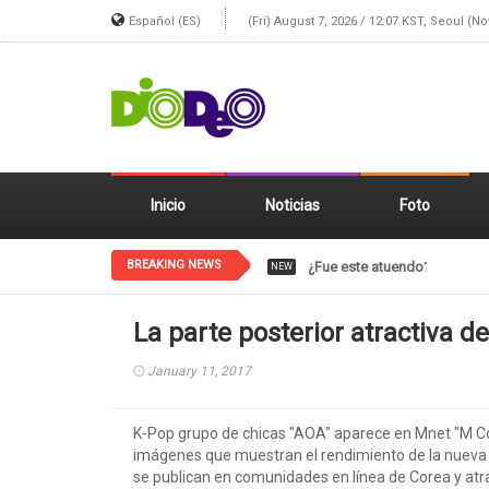
Español (ES)
(Fri) August 7, 2026 / 12:07 KST, Seoul (N
Inicio
Noticias
Foto
BREAKING NEWS
¿Fue este atuendo? Un gif de
NEW
La parte posterior atractiva d
January 11, 2017
K-Pop grupo de chicas "AOA" aparece en Mnet "M 
imágenes que muestran el rendimiento de la nueva 
se publican en comunidades en línea de Corea y atra