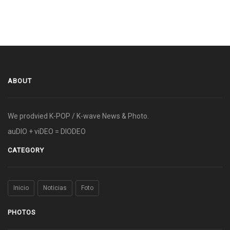
ABOUT
We prodvied K-POP / K-wave News & Photo.
auDIO + viDEO = DIODEO
CATEGORY
Inicio
Noticias
Foto
PHOTOS