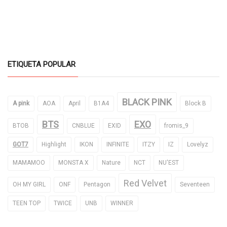
ETIQUETA POPULAR
BLACK PINK
A pink
AOA
April
B1A4
Block B
BTS
EXO
BTOB
CNBLUE
EXID
fromis_9
GOT7
Highlight
IKON
INFINITE
ITZY
IZ
Lovelyz
MAMAMOO
MONSTA X
Nature
NCT
NU'EST
Red Velvet
OH MY GIRL
ONF
Pentagon
Seventeen
TEEN TOP
TWICE
UNB
WINNER