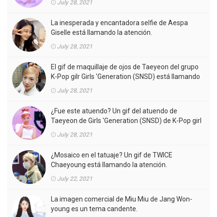
July 28, 2021
La inesperada y encantadora selfie de Aespa
Giselle está llamando la atención.
July 28, 2021
El gif de maquillaje de ojos de Taeyeon del grupo
K-Pop gilr Girls 'Generation (SNSD) está llamando
la atención.
July 28, 2021
¿Fue este atuendo? Un gif del atuendo de
Taeyeon de Girls 'Generation (SNSD) de K-Pop girl
gorup en el MV está llamando la atención.
July 28, 2021
¿Mosaico en el tatuaje? Un gif de TWICE
Chaeyoung está llamando la atención.
July 22, 2021
La imagen comercial de Miu Miu de Jang Won-
young es un tema candente.