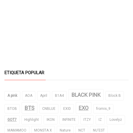
ETIQUETA POPULAR
BLACK PINK
A pink
AOA
April
B1A4
Block B
BTS
EXO
BTOB
CNBLUE
EXID
fromis_9
GOT7
Highlight
IKON
INFINITE
ITZY
IZ
Lovelyz
MAMAMOO
MONSTA X
Nature
NCT
NU'EST