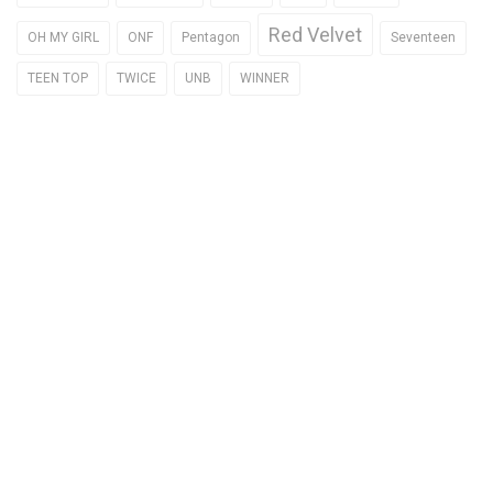
Red Velvet
OH MY GIRL
ONF
Pentagon
Seventeen
TEEN TOP
TWICE
UNB
WINNER