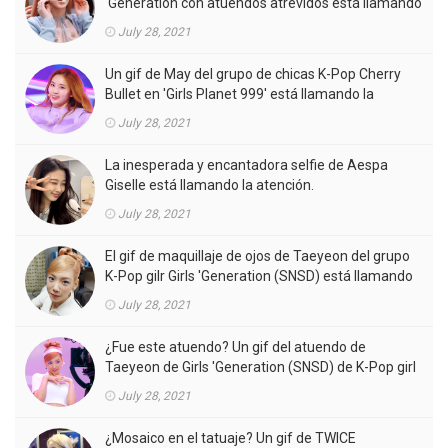
'Generation con atuendos atrevidos está llamando
la atención.
July 28, 2021
Un gif de May del grupo de chicas K-Pop Cherry
Bullet en 'Girls Planet 999' está llamando la
atención.
July 28, 2021
La inesperada y encantadora selfie de Aespa
Giselle está llamando la atención.
July 28, 2021
El gif de maquillaje de ojos de Taeyeon del grupo
K-Pop gilr Girls 'Generation (SNSD) está llamando
la atención.
July 28, 2021
¿Fue este atuendo? Un gif del atuendo de
Taeyeon de Girls 'Generation (SNSD) de K-Pop girl
gorup en el MV está llamando la atención.
July 28, 2021
¿Mosaico en el tatuaje? Un gif de TWICE