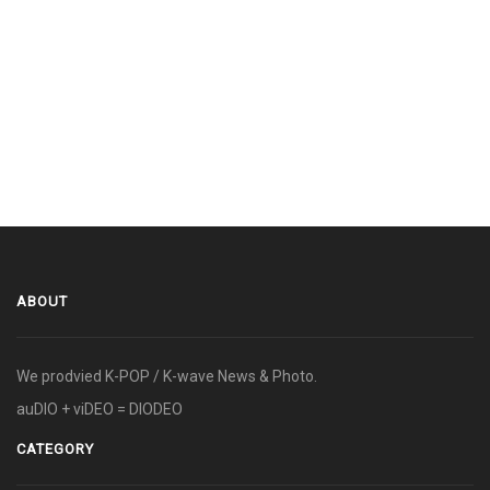
ABOUT
We prodvied K-POP / K-wave News & Photo.
auDIO + viDEO = DIODEO
CATEGORY