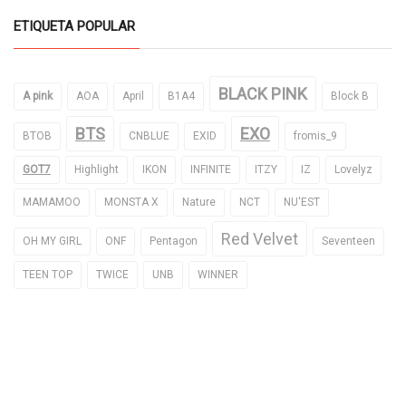
ETIQUETA POPULAR
BLACK PINK
A pink
AOA
April
B1A4
Block B
BTS
EXO
BTOB
CNBLUE
EXID
fromis_9
GOT7
Highlight
IKON
INFINITE
ITZY
IZ
Lovelyz
MAMAMOO
MONSTA X
Nature
NCT
NU'EST
Red Velvet
OH MY GIRL
ONF
Pentagon
Seventeen
TEEN TOP
TWICE
UNB
WINNER